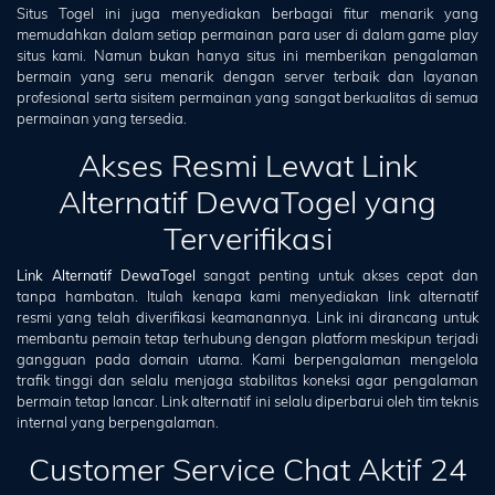
Situs Togel ini juga menyediakan berbagai fitur menarik yang
memudahkan dalam setiap permainan para user di dalam game play
situs kami. Namun bukan hanya situs ini memberikan pengalaman
bermain yang seru menarik dengan server terbaik dan layanan
profesional serta sisitem permainan yang sangat berkualitas di semua
permainan yang tersedia.
Akses Resmi Lewat Link
Alternatif DewaTogel yang
Terverifikasi
Link Alternatif DewaTogel
sangat penting untuk akses cepat dan
tanpa hambatan. Itulah kenapa kami menyediakan link alternatif
resmi yang telah diverifikasi keamanannya. Link ini dirancang untuk
membantu pemain tetap terhubung dengan platform meskipun terjadi
gangguan pada domain utama. Kami berpengalaman mengelola
trafik tinggi dan selalu menjaga stabilitas koneksi agar pengalaman
bermain tetap lancar. Link alternatif ini selalu diperbarui oleh tim teknis
internal yang berpengalaman.
Customer Service Chat Aktif 24