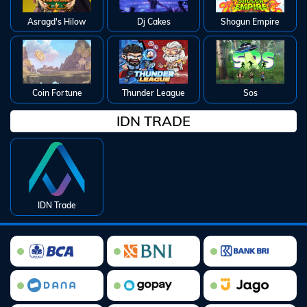
Arcade
Asragd's Hilow
Dj Cakes
Shogun Empire
Deposit
History
Coin Fortune
Thunder League
Sos
Referral
IDN TRADE
Promosi
Hubungi
Kami
IDN Trade
Download
6 ©
WATOGEL
right
erved