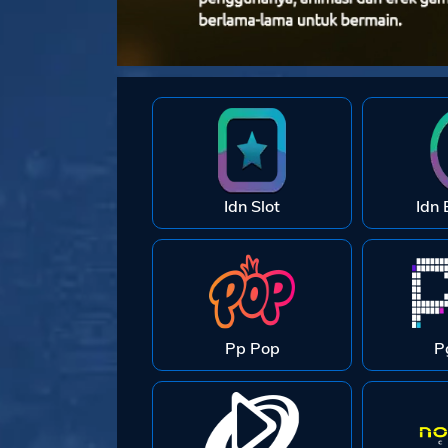
Idn Slot
Idn 
Pp Pop
P