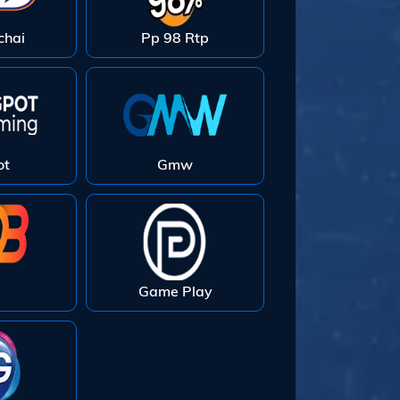
chai
Pp 98 Rtp
ot
Gmw
Game Play