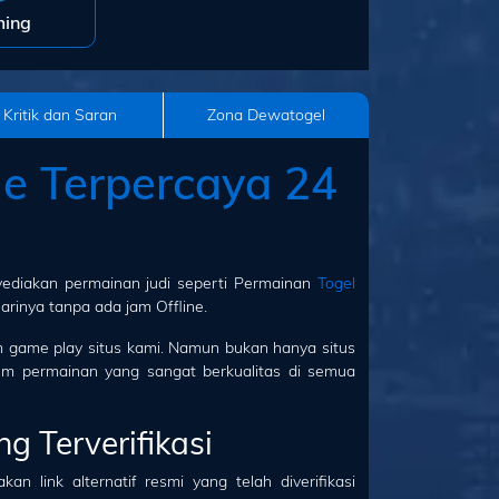
ing
Kritik dan Saran
Zona Dewatogel
ne Terpercaya 24
yediakan permainan judi seperti Permainan
Togel
harinya tanpa ada jam Offline.
m game play situs kami. Namun bukan hanya situs
tem permainan yang sangat berkualitas di semua
g Terverifikasi
 link alternatif resmi yang telah diverifikasi