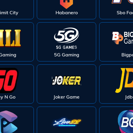
imit City
Habanero
Sbo Fa
i Gaming
5G Gaming
Bigp
ay N Go
Joker Game
Jdb