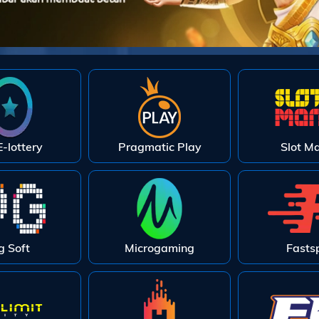
E-lottery
Pragmatic Play
Slot M
g Soft
Microgaming
Fasts