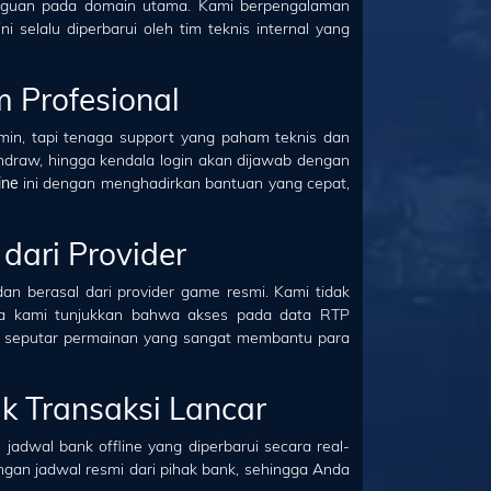
ngguan pada domain utama. Kami berpengalaman
ni selalu diperbarui oleh tim teknis internal yang
m Profesional
dmin, tapi tenaga support yang paham teknis dan
hdraw, hingga kendala login akan dijawab dengan
ine
ini dengan menghadirkan bantuan yang cepat,
dari Provider
dan berasal dari provider game resmi. Kami tidak
una kami tunjukkan bahwa akses pada data RTP
n seputar permainan yang sangat membantu para
k Transaksi Lancar
adwal bank offline yang diperbarui secara real-
engan jadwal resmi dari pihak bank, sehingga Anda